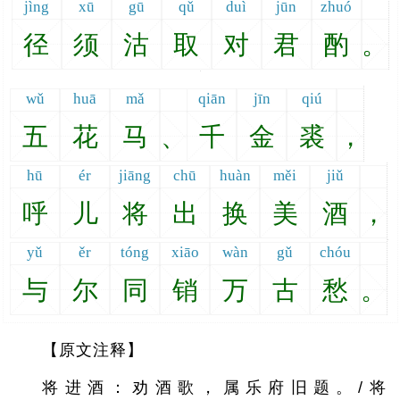
jìng
xū
gū
qǔ
duì
jūn
zhuó
径
须
沽
取
对
君
酌
。
wǔ
huā
mǎ
qiān
jīn
qiú
五
花
马
、
千
金
裘
，
hū
ér
jiāng
chū
huàn
měi
jiǔ
呼
儿
将
出
换
美
酒
，
yǔ
ěr
tóng
xiāo
wàn
gǔ
chóu
与
尔
同
销
万
古
愁
。
【原文注释】
将进酒：劝酒歌，属乐府旧题。/将