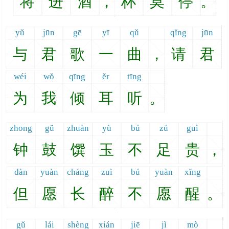
将
进
酒
，
杯
莫
停
。
yǔ
jūn
gē
yī
qǔ
qǐng
jūn
与
君
歌
一
曲
，
请
君
wéi
wǒ
qīng
ěr
tīng
为
我
倾
耳
听
。
zhōng
gǔ
zhuàn
yù
bú
zú
guì
钟
鼓
馔
玉
不
足
贵
，
dàn
yuàn
cháng
zuì
bú
yuàn
xǐng
但
愿
长
醉
不
愿
醒
。
gǔ
lái
shèng
xián
jiē
jì
mò