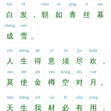
bái
fā
cháo
rú
qīng
sī
mù
白
发
，
朝
如
青
丝
暮
chéng
xuě
成
雪
。
rén
shēng
dé
yì
xū
jìn
huān
人
生
得
意
须
尽
欢
，
mò
shǐ
jīn
zūn
kōng
duì
yuè
莫
使
金
樽
空
对
月
。
tiān
shēng
wǒ
cái
bì
yǒu
yòng
天
生
我
材
必
有
用
，