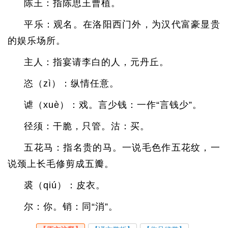
陈王：指陈思王曹植。
平乐：观名。在洛阳西门外，为汉代富豪显贵
的娱乐场所。
主人：指宴请李白的人，元丹丘。
恣（zì）：纵情任意。
谑（xuè）：戏。言少钱：一作“言钱少”。
径须：干脆，只管。沽：买。
五花马：指名贵的马。一说毛色作五花纹，一
说颈上长毛修剪成五瓣。
裘（qiú）：皮衣。
尔：你。销：同“消”。