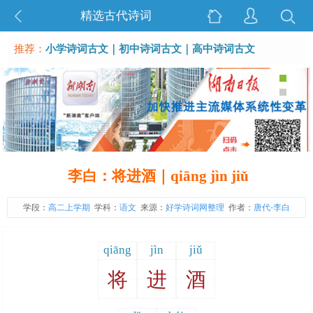
精选古代诗词
推荐：
小学诗词古文
｜
初中诗词古文
｜
高中诗词古文
李白：将进酒｜qiāng jìn jiǔ
学段：
高二上学期
学科：
语文
来源：
好学诗词网整理
作者：
唐代-李白
qiāng
jìn
jiǔ
将
进
酒