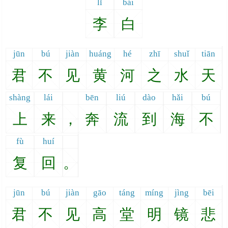
lǐ
bái
李
白
jūn
bú
jiàn
huáng
hé
zhī
shuǐ
tiān
君
不
见
黄
河
之
水
天
shàng
lái
bēn
liú
dào
hǎi
bú
上
来
，
奔
流
到
海
不
fù
huí
复
回
。
jūn
bú
jiàn
gāo
táng
míng
jìng
bēi
君
不
见
高
堂
明
镜
悲