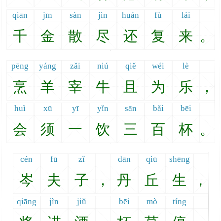
qiān
jīn
sàn
jìn
huán
fù
lái
千
金
散
尽
还
复
来
。
pēng
yáng
zǎi
niú
qiě
wéi
lè
烹
羊
宰
牛
且
为
乐
，
huì
xū
yī
yǐn
sān
bǎi
bēi
会
须
一
饮
三
百
杯
。
cén
fū
zǐ
dān
qiū
shēng
岑
夫
子
，
丹
丘
生
，
qiāng
jìn
jiǔ
bēi
mò
tíng