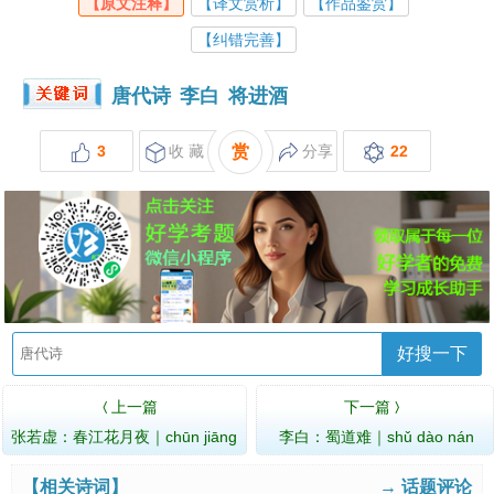
【原文注释】
【译文赏析】
【作品鉴赏】
【纠错完善】
唐代诗
李白
将进酒
3
收 藏
赏
分享
22
好搜一下
上一篇
下一篇
〈
〉
张若虚：春江花月夜｜chūn jiāng
李白：蜀道难｜shǔ dào nán
huā yuè yè
【相关诗词】
→ 话题评论