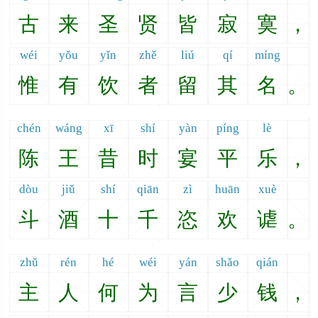
古
来
圣
贤
皆
寂
寞
，
wéi
yǒu
yǐn
zhě
liú
qí
míng
惟
有
饮
者
留
其
名
。
chén
wáng
xī
shí
yàn
píng
lè
陈
王
昔
时
宴
平
乐
，
dòu
jiǔ
shí
qiān
zì
huān
xuè
斗
酒
十
千
恣
欢
谑
。
zhǔ
rén
hé
wéi
yán
shǎo
qián
主
人
何
为
言
少
钱
，