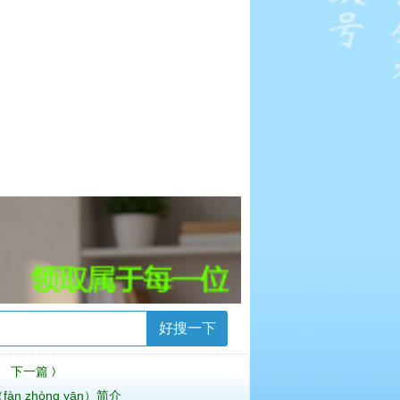
好搜一下
下一篇
〉
àn zhòng yān）简介