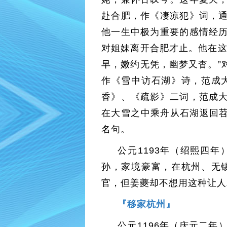
赴合肥，作《凄凉犯》词，
他一生中极为重要的感情经
对姐妹离开合肥才止。他在这
早，嫩约无凭，幽梦又杳。”
作《雪中访石湖》诗，范成
香》、《疏影》二词，范成
在大雪之中乘舟从石湖返回苕
名句。
公元1193年（绍熙四
孙，家境豪富，在杭州、无
官，但姜夔却不想用这种让人
『移家杭州』
公元1196年（庆元二