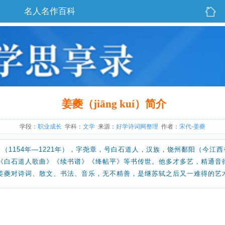
名人名作百科
姜夔（jiāng kuí）简介
学段：
职业成长
学科：
文学
来源：
好学诗词网整理
作者：
宋代-姜夔
í）（1154年—1221年），字尧章，号白石道人，汉族，饶州鄱阳（今
《白石道人歌曲》《续书谱》《绛帖平》等书传世。他多才多艺，精通音
姜夔对诗词、散文、书法、音乐，无不精善，是继苏轼之后又一难得的艺