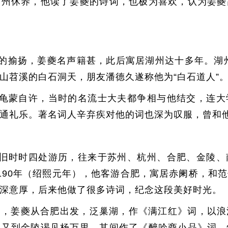
苏州休养，他读了姜夔的诗词，也极为喜欢，认为姜夔
的揄扬，姜夔名声籍甚，此后寓居湖州达十多年。湖州
山苕溪的白石洞天，朋友潘德久遂称他为“白石道人”
龟蒙自许，当时的名流士大夫都争相与他结交，连大
通礼乐。著名词人辛弃疾对他的词也深为叹服，曾和
旧时时四处游历，往来于苏州、杭州、合肥、金陵、
190年（绍熙元年），他客游合肥，寓居赤阑桥，和
深意厚，后来他做了很多诗词，纪念这段美好时光。
年），姜夔从合肥出发，泛巢湖，作《满江红》词，以
，又到金陵谒见杨万里，其间作了《醉吟商小品》词，