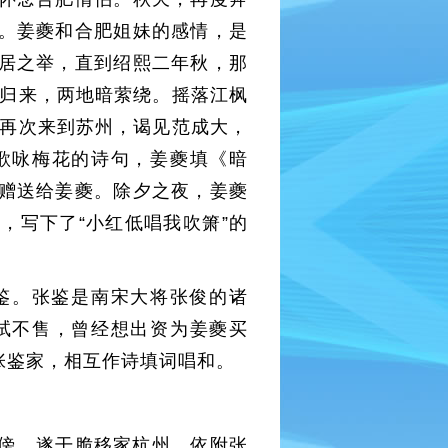
。姜夔和合肥姐妹的感情，是
居之举，直到绍熙二年秋，那
玉归来，两地暗萦绕。摇落江枫
夔再次来到苏州，谒见范成大，
歌咏梅花的诗句，姜夔填《暗
赠送给姜夔。除夕之夜，姜夔
，写下了“小红低唱我吹箫”的
张鉴。张鉴是南宋大将张俊的诸
试不售，曾经想出资为姜夔买
张鉴家，相互作诗填词唱和。
依傍，遂干脆移家杭州，依附张