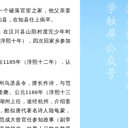
的一个破落官宦之家，他父亲姜
知县，在知县任上病卒。
，在汉川县山阳村度完少年时
（淳熙十年），四次回家乡参加
1185年（淳熙十二年），认
州乌丞县令，擅长作诗，与范
夔。公元1186年（淳熙十三
湖州上任，途经杭州，介绍姜
”，酷似唐代著名诗人陆龟蒙，
范成大曾官任参知政事（副宰