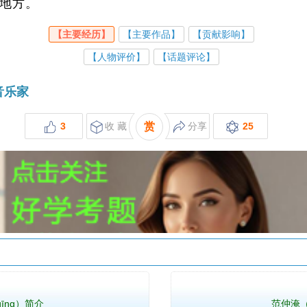
地方。
【主要经历】
【主要作品】
【贡献影响】
【人物评价】
【话题评论】
音乐家
3
收 藏
赏
分享
25
 qīng）简介
范仲淹（f