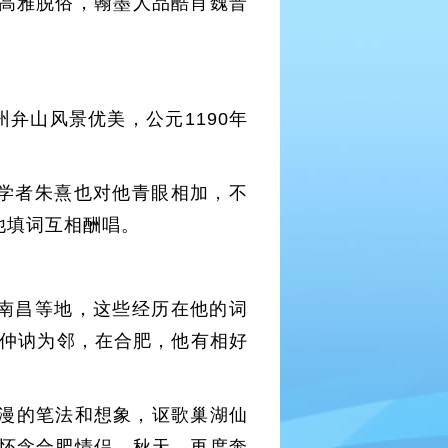
高雅脱俗，翰墨人品酷肖魏晋
弁山风景优美，公元1190年
。
学者朱熹也对他青眼相加，不
他填词互相酬唱。
南昌等地，这些经历在他的词
范仲讷为邻，在合肥，他有相好
浪漫的笔法和想象，讴歌巢湖仙
怀念合肥情侣。秋天，再度奔