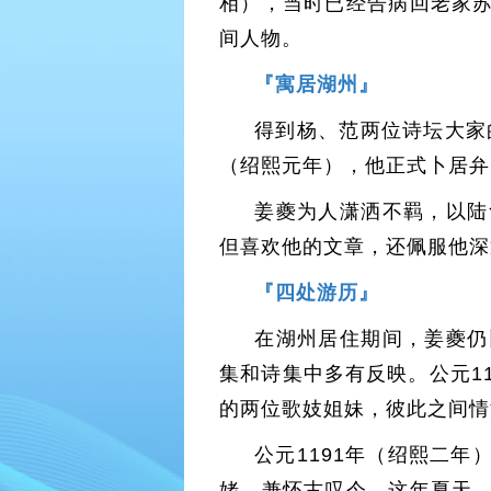
相），当时已经告病回老家
间人物。
『寓居湖州』
得到杨、范两位诗坛大家
（绍熙元年），他正式卜居弁
姜夔为人潇洒不羁，以陆
但喜欢他的文章，还佩服他深
『四处游历』
在湖州居住期间，姜夔仍
集和诗集中多有反映。公元1
的两位歌妓姐妹，彼此之间情
公元1191年（绍熙二
姥，兼怀古叹今。这年夏天