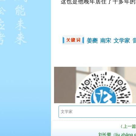
这也是他晚年居住了十多年的
姜夔
南宋
文学家
上一篇
〈
刘长卿（líu zhǎng