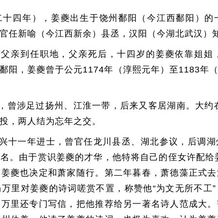
兴二十四年），姜夔出生于饶州鄱阳（今江西鄱阳）
官任新喻（今江西新余）县丞，汉阳（今湖北武汉）
随父亲到任职地，父亲死后，十四岁的姜夔依靠姐姐
鄱阳，姜夔曾于公元1174年（淳熙元年）至1183年
，曾涉足过扬州、江淮一带，后来又客居湖南。大约在
投，两人结为忘年之交。
兴十一年进士，曾官任龙川县丞、湖北参议，后调湖
名。由于赏识姜夔的才华，他特将自己的侄女许配给姜
，姜夔也决定和萧家随行。第二年暮春，萧德藻正式去
万里对姜夔的诗词嗟赏不置，称赞他“为文无所不工
杨万里还专门写信，把他推荐给另一著名诗人范成大。