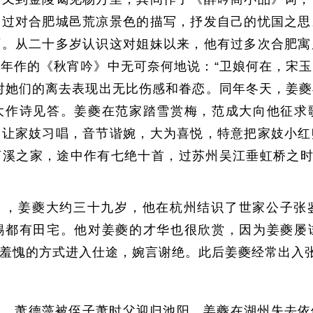
通过对合肥城邑荒凉景色的描写，抒发自己的忧国之思
历。从二十多岁认识这对姐妹以来，他有过多次合肥寓
年作的《秋宵吟》中无可奈何地说：“卫娘何在，宋
对她们的离去表现出无比伤感和眷恋。同年冬天，姜
大作诗见答。姜夔在范家踏雪赏梅，范成大向他征求
大让家妓习唱，音节谐婉，大为喜悦，特意把家妓小红
溪之家，途中作有七绝十首，过苏州吴江垂虹桥之时
年），姜夔大约三十九岁，他在杭州结识了世家公子
锡都有田宅。他对姜夔的才华也很欣赏，因为姜夔屡
羞愧的方式进入仕途，婉言谢绝。此后姜夔经常出入
年），萧德藻被侄子萧时父迎归池阳，姜夔在湖州失去