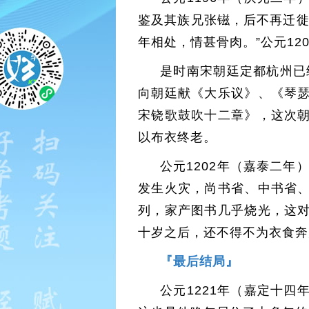
鉴及其族兄张镃，后不再迁徙
年相处，情甚骨肉。”公元1
是时南宋朝廷定都杭州已
向朝廷献《大乐议》、《琴
宋铙歌鼓吹十二章》，这次
以布衣终老。
公元1202年（嘉泰二年
发生火灾，尚书省、中书省
列，家产图书几乎烧光，这
十岁之后，还不得不为衣食奔
『最后结局』
公元1221年（嘉定十