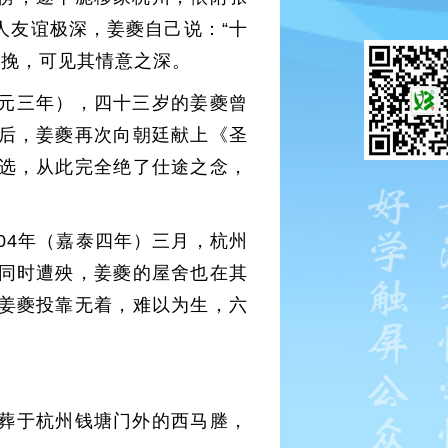
人友谊极深，姜夔自己说：“十
哀挽，可见其情意之深。
庆元三年），四十三岁的姜夔曾
后，姜夔再次向朝廷献上《圣
选，从此完全绝了仕途之念，
04年（嘉泰四年）三月，杭州
同时遭殃，姜夔的屋舍也在其
姜夔投靠无着，难以为生，六
强葬于杭州钱塘门外的西马塍，