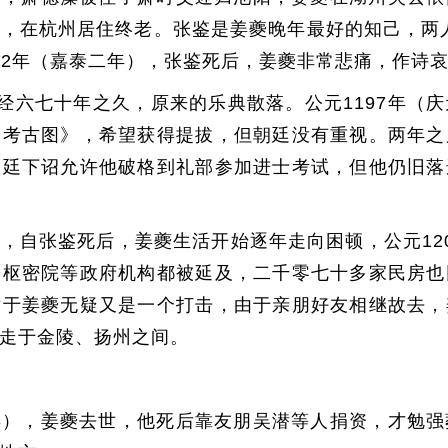
，在杭州居住终老。张鉴是姜夔晚年最好的知己，两
202年（嘉泰二年），张鉴死后，姜夔非常悲痛，作诗
经六七十年之久，原来的乐典散落。公元1197年（
瑟考古图》，希望获得提拔，但朝廷没有重视。两年之
朝廷下诏允许他破格到礼部参加进士考试，但他仍旧落
），自张鉴死后，姜夔生活开始逐年走向困顿，公元12
、枢密院等政府机构都被延及，二千零七十多家民房也
对于姜夔无疑又是一个打击，由于亲朋好友相继故去，
走于金陵、扬州之间。
四年），姜夔去世，他死后靠友朋吴潜等人捐资，才勉