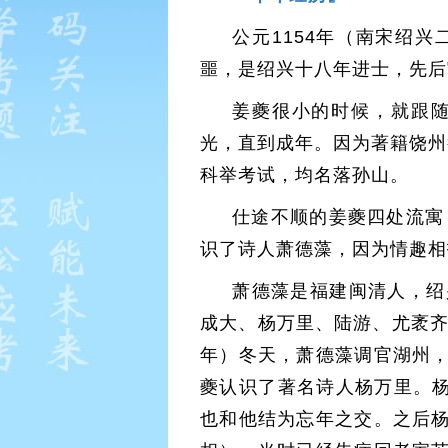
公元1154年（南宋绍
噩，是绍兴十八年进士，先后
姜夔很小的时候，就跟
光，直到成年。因为著籍饶州
科举考试，均名落孙山。
仕途不顺的姜夔四处流寓
识了诗人萧德藻，因为情趣相
萧德藻是福建闽清人，绍
成大、杨万里、陆游、尤袤齐
年）冬天，萧德藻调官湖州
夔认识了著名诗人杨万里。杨
也和他结为忘年之交。之后