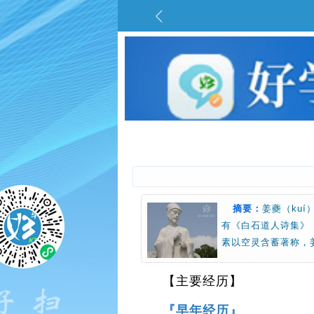
摘要：
姜夔（ku
有《白石道人诗集》
素以空灵含蓄著称，
【主要经历】
『早年经历』